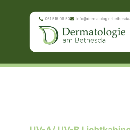
061 515 06 50
info@dermatologie-bethesda
UV-A/ UV-B Lichtkabin